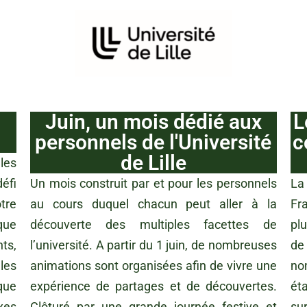
Juin, un mois dédié aux
L
personnels de l'Université
c
de Lille
les
défi
Un mois construit par et pour les personnels
La
tre
au cours duquel chacun peut aller à la
Fr
que
découverte des multiples facettes de
pl
ts,
l’université. A partir du 1 juin, de nombreuses
de
les
animations sont organisées afin de vivre une
no
que
expérience de partages et de découvertes.
éta
xes
Clôturé par une grande journée festive et
su