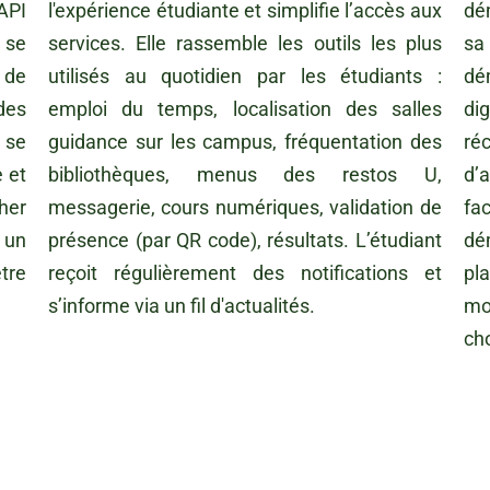
API
l'expérience étudiante et simplifie l’accès aux
dém
 se
services. Elle rassemble les outils les plus
sa
 de
utilisés au quotidien par les étudiants :
dé
des
emploi du temps, localisation des salles
di
 se
guidance sur les campus, fréquentation des
ré
 et
bibliothèques, menus des restos U,
d’a
her
messagerie, cours numériques, validation de
f
t un
présence (par QR code), résultats. L’étudiant
dé
tre
reçoit régulièrement des notifications et
pla
s’informe via un fil d'actualités.
mo
ch