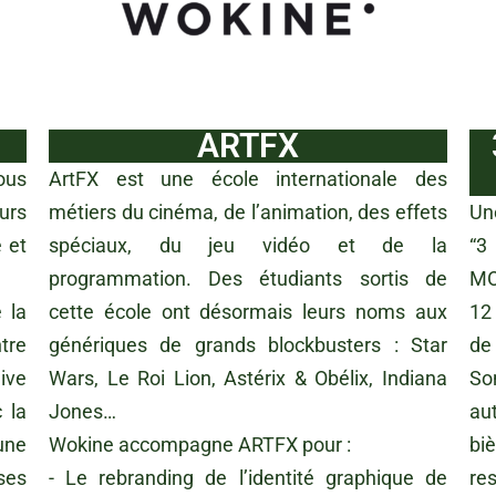
ARTFX
ous
ArtFX est une école internationale des
urs
métiers du cinéma, de l’animation, des effets
Un
 et
spéciaux, du jeu vidéo et de la
“3
programmation. Des étudiants sortis de
MO
 la
cette école ont désormais leurs noms aux
12
tre
génériques de grands blockbusters : Star
de
ive
Wars, Le Roi Lion, Astérix & Obélix, Indiana
Son
 la
Jones…
au
une
Wokine accompagne ARTFX pour :
bi
ses
- Le rebranding de l’identité graphique de
re