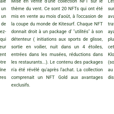
ale
Mise en vente d'une collection NFT sur le
Le
 un
thème du vent. Ce sont 20 NFTs qui ont été
su
 un
mis en vente au mois d'août, à l'occasion de
av
 de
la coupe du monde de Kitesurf. Chaque NFT
tr
ez-
donnait droit à un package d' "utilités" à son
aya
qui
détenteur ( initiations aux sports de glisse,
pl
eur
sortie en voilier, nuit dans un 4 étoiles,
ce
ent
entrées dans les musées, réductions dans
Klo
tre
les restaurants...). Le contenu des packages
(s
aîne
n'a été révélé qu'après l'achat. La collection
au 
res
comprenait un NFT Gold aux avantages
dis
exclusifs.